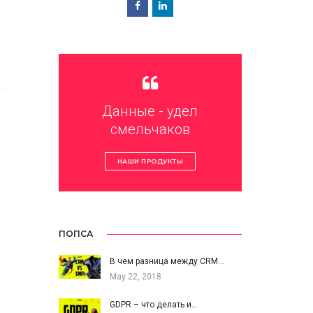
Данные - удел
смельчаков
НАШИ ПРОДУКТЫ
ПОПСА
В чем разница между CRM…
May 22, 2018
GDPR – что делать и…