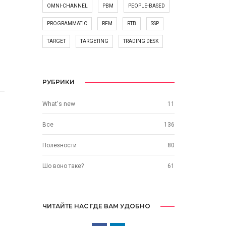
OMNI-CHANNEL
PBM
PEOPLE-BASED
PROGRAMMATIC
RFM
RTB
SSP
TARGET
TARGETING
TRADING DESK
РУБРИКИ
What's new
11
Все
136
Полезности
80
Шо воно таке?
61
ЧИТАЙТЕ НАС ГДЕ ВАМ УДОБНО