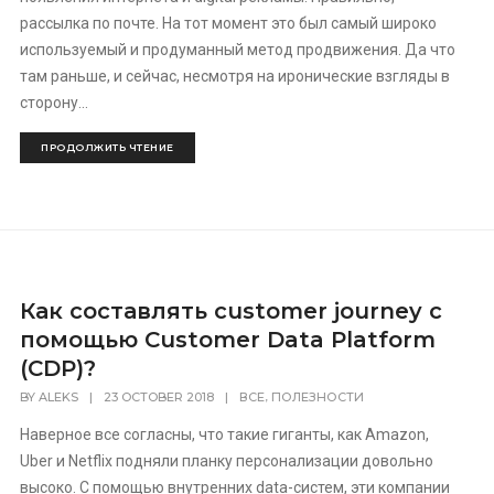
рассылка по почте. На тот момент это был самый широко
используемый и продуманный метод продвижения. Да что
там раньше, и сейчас, несмотря на иронические взгляды в
сторону...
ПРОДОЛЖИТЬ ЧТЕНИЕ
Как составлять customer journey с
помощью Customer Data Platform
(CDP)?
,
BY
ALEKS
|
23 OCTOBER 2018
|
ВСЕ
ПОЛЕЗНОСТИ
Наверное все согласны, что такие гиганты, как Amazon,
Uber и Netflix подняли планку персонализации довольно
высоко. С помощью внутренних data-систем, эти компании