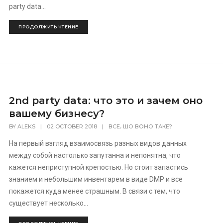
party data...
ПРОДОЛЖИТЬ ЧТЕНИЕ
2nd party data: что это и зачем оно
вашему бизнесу?
,
BY
ALEKS
|
02 OCTOBER 2018
|
ВСЕ
ШО ВОНО ТАКЕ?
На первый взгляд взаимосвязь разных видов данных
между собой настолько запутанна и непонятна, что
кажется неприступной крепостью. Но стоит запастись
знанием и небольшим инвентарем в виде DMP и все
покажется куда менее страшным. В связи с тем, что
существует несколько...