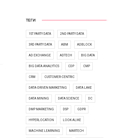
ТЕГИ
1ST PARTY DATA
2ND PARTY DATA
3RD PARTY DATA
ABM
ADBLOCK
AD EXCHANGE
ADTECH
BIG DATA
BIG DATA ANALYTICS
CDP
CMP
CRM
CUSTOMER-CENTRIC
DATA-DRIVEN MARKETING
DATA LAKE
DATA MINING
DATA SCIENCE
DC
DMP MARKETING
DSP
GDPR
HYPERLOCATION
LOOK-ALIKE
MACHINE LEARNING
MARTECH