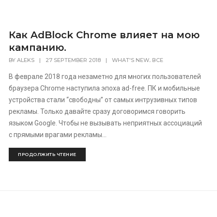
Как AdBlock Chrome влияет на мою
кампанию.
[recaptcha]
,
BY
ALEKS
|
27 SEPTEMBER 2018
|
WHAT'S NEW
ВСЕ
В феврале 2018 года незаметно для многих пользователей
браузера Chrome наступила эпоха ad-free. ПК и мобильные
устройства стали “свободны” от самых интрузивных типов
рекламы. Только давайте сразу договоримся говорить
языком Google. Чтобы не вызывать неприятных ассоциаций
с прямыми врагами рекламы...
ПРОДОЛЖИТЬ ЧТЕНИЕ