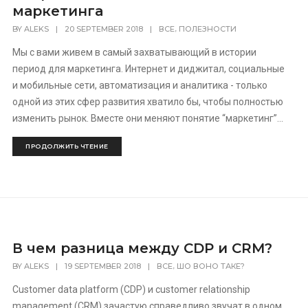
маркетинга
,
BY
ALEKS
|
20 SEPTEMBER 2018
|
ВСЕ
ПОЛЕЗНОСТИ
Мы с вами живем в самый захватывающий в истории
период для маркетинга. Интернет и диджитал, социальные
и мобильные сети, автоматизация и аналитика - только
одной из этих сфер развития хватило бы, чтобы полностью
изменить рынок. Вместе они меняют понятие “маркетинг”...
ПРОДОЛЖИТЬ ЧТЕНИЕ
В чем разница между CDP и CRM?
,
BY
ALEKS
|
19 SEPTEMBER 2018
|
ВСЕ
ШО ВОНО ТАКЕ?
Customer data platform (CDP) и customer relationship
management (CRM) зачастую справедливо звучат в одном