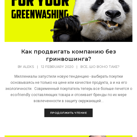
Как продвигать компанию без
гринвошинга?
,
BY
ALEKS
|
12 FEBRUARY 2020
|
ВСЕ
ШО ВОНО ТАКЕ?
Миллениалы запустили новую тенденцию - выбирать покупки
основываясь не только на цене или качестве продукта, а и на его
экологичности. Современный покупатель теперь все больше печется о
eco-friendly составляющих товара и отсеивает бренды по их мере
вовлеченности в защиту окружающей...
ПРОДОЛЖИТЬ ЧТЕНИЕ