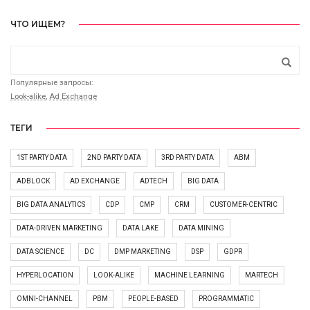
ЧТО ИЩЕМ?
Популярные запросы:
Look-alike
,
Ad Exchange
ТЕГИ
1ST PARTY DATA
2ND PARTY DATA
3RD PARTY DATA
ABM
ADBLOCK
AD EXCHANGE
ADTECH
BIG DATA
BIG DATA ANALYTICS
CDP
CMP
CRM
CUSTOMER-CENTRIC
DATA-DRIVEN MARKETING
DATA LAKE
DATA MINING
DATA SCIENCE
DC
DMP MARKETING
DSP
GDPR
HYPERLOCATION
LOOK-ALIKE
MACHINE LEARNING
MARTECH
OMNI-CHANNEL
PBM
PEOPLE-BASED
PROGRAMMATIC