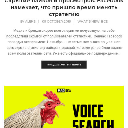
Скрытие лайков и просмотров: Facebook
намекает, что пришло время менять
стратегию
,
BY
ALEKS
|
09 OCTOBER 2019
|
WHAT'S NEW
ВСЕ
Медиа и бренды скорее всего первыми почувствуют на себе
последствия скрытой от пользователей статистики. Сейчас Facebook
проводит эксперимент. На выбранных сегментах рынка социальная
сеть скрыла статистику лайков и реакций, которые ранее были видны
всем пользователям сети. Уже есть официальное подтверждение...
ПРОДОЛЖИТЬ ЧТЕНИЕ