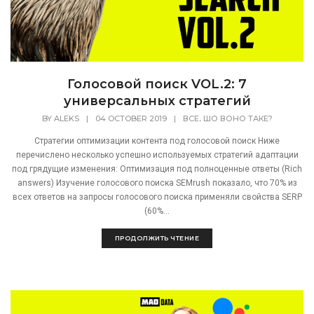
Голосовой поиск VOL.2: 7
универсальных стратегий
,
BY
ALEKS
|
04 OCTOBER 2019
|
ВСЕ
ШО ВОНО ТАКЕ?
Стратегии оптимизации контента под голосовой поиск Ниже
перечислено несколько успешно используемых стратегий адаптации
под грядущие изменения: Оптимизация под полноценные ответы (Rich
answers) Изучение голосового поиска SEMrush показало, что 70% из
всех ответов на запросы голосового поиска применяли свойства SERP
(60%...
ПРОДОЛЖИТЬ ЧТЕНИЕ