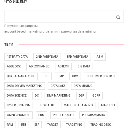
ЧТО ИЩЕМ?
Популярные запросы:
account based marketing стратегия
,
технологии data mining
ТЕГИ
1ST PARTY DATA
2ND PARTY DATA
3RD PARTY DATA
ABM
ADBLOCK
AD EXCHANGE
ADTECH
BIG DATA
BIG DATA ANALYTICS
CDP
CMP
CRM
CUSTOMER-CENTRIC
DATA-DRIVEN MARKETING
DATA LAKE
DATA MINING
DATA SCIENCE
DC
DMP MARKETING
DSP
GDPR
[recaptcha]
HYPERLOCATION
LOOK-ALIKE
MACHINE LEARNING
MARTECH
OMNI-CHANNEL
PBM
PEOPLE-BASED
PROGRAMMATIC
RFM
RTB
SSP
TARGET
TARGETING
TRADING DESK