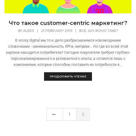
Что такое customer-centric маркетинг?
,
BY
ALEKS
|
21 FEBRUARY 2019
|
ВСЕ
ШО ВОНО ТАКЕ?
В эпоху digital мы то и дело разбрасываемся новомодными
словечками - омниканальность, KPI-и, метрики... Но где во всей этой
картине находится потребитель? Сегодня покупатели требуют глубоко-
персонализированного и релевантного опыта, а остаются лишь с
компаниями, которые способны поставить их потребности в...
ПРОДОЛЖИТЬ ЧТЕНИЕ
1
2