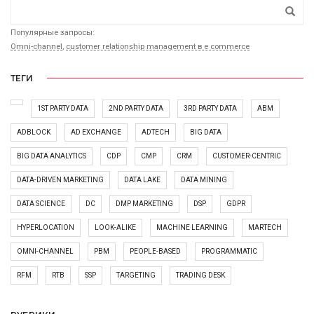
Популярные запросы:
Omni-channel
,
customer relationship management в e commerce
ТЕГИ
1ST PARTY DATA
2ND PARTY DATA
3RD PARTY DATA
ABM
ADBLOCK
AD EXCHANGE
ADTECH
BIG DATA
BIG DATA ANALYTICS
CDP
CMP
CRM
CUSTOMER-CENTRIC
DATA-DRIVEN MARKETING
DATA LAKE
DATA MINING
DATA SCIENCE
DC
DMP MARKETING
DSP
GDPR
HYPERLOCATION
LOOK-ALIKE
MACHINE LEARNING
MARTECH
OMNI-CHANNEL
PBM
PEOPLE-BASED
PROGRAMMATIC
RFM
RTB
SSP
TARGETING
TRADING DESK