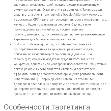
зависит от рекламодателей, предлагающих максимальную
сумму, которую они будут платить за один клик. Такая модель
оплаты стала очень популярной в Google AdSense и Adwords.
Недостатком CPC является неопределенность в отношении того,
как часто будет показываться реклама. Однако такие
преимущества, как низкий риск и ориентация на
производительность, по-прежнему делают ее привлекательным
вариантом для большинства маркетологов.
CPA или cost-per-acquisition, or cost-per-action (цена за
приобретение или цена за действие) развивает модель,
основанную на производительности, еще дальше. CPA
гарантирует, что рекламодатели будут платить только за
конкретное действие или конверсию пользователя. Эта метрика
показа рекламы часто является ключевым показателем
эффективности для маркетологов при оценке рентабельности
инвестиций (ROI). Например, если кампания стоила 250
долларов и привела к 25 продажам, то это означает, что цена за
конверсию составила 10 долларов. Если прибыль от продажи
превышает 10 долларов, то кампания была успешной.
Особенности таргетинга