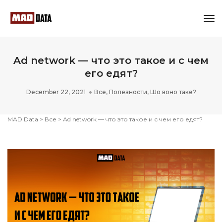
Tog
Nav
Ad network — что это такое и с чем
его едят?
December 22, 2021
Все
,
Полезности
,
Шо воно таке?
MAD Data
>
Все
>
Ad network — что это такое и с чем его едят?