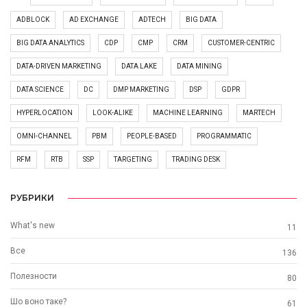
ADBLOCK
AD EXCHANGE
ADTECH
BIG DATA
BIG DATA ANALYTICS
CDP
CMP
CRM
CUSTOMER-CENTRIC
DATA-DRIVEN MARKETING
DATA LAKE
DATA MINING
DATA SCIENCE
DC
DMP MARKETING
DSP
GDPR
HYPERLOCATION
LOOK-ALIKE
MACHINE LEARNING
MARTECH
OMNI-CHANNEL
PBM
PEOPLE-BASED
PROGRAMMATIC
RFM
RTB
SSP
TARGETING
TRADING DESK
РУБРИКИ
What's new
11
Все
136
Полезности
80
Шо воно таке?
61