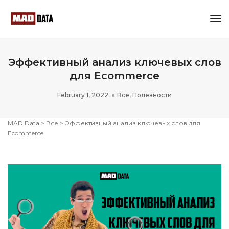
Tog
Nav
Эффективный анализ ключевых слов
для Ecommerce
February 1, 2022
Все
,
Полезности
MAD Data
>
Все
>
Эффективный анализ ключевых слов для
Ecommerce