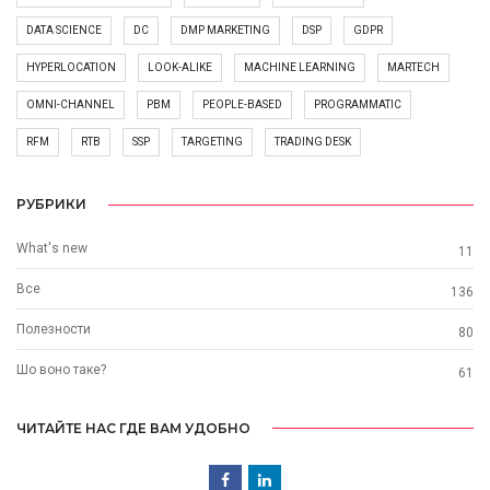
DATA SCIENCE
DC
DMP MARKETING
DSP
GDPR
HYPERLOCATION
LOOK-ALIKE
MACHINE LEARNING
MARTECH
OMNI-CHANNEL
PBM
PEOPLE-BASED
PROGRAMMATIC
RFM
RTB
SSP
TARGETING
TRADING DESK
РУБРИКИ
What's new
11
Все
136
Полезности
80
Шо воно таке?
61
ЧИТАЙТЕ НАС ГДЕ ВАМ УДОБНО