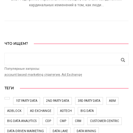
кардинальных изменений в том, как люди...
ЧТО ИЩЕМ?
Популярные запросы:
account based marketing стратегия
,
Ad Exchange
ТЕГИ
1ST PARTY DATA
2ND PARTY DATA
3RD PARTY DATA
ABM
ADBLOCK
AD EXCHANGE
ADTECH
BIG DATA
BIG DATA ANALYTICS
CDP
CMP
CRM
CUSTOMER-CENTRIC
DATA-DRIVEN MARKETING
DATA LAKE
DATA MINING