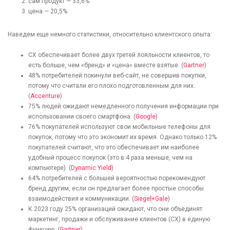
сам продукт — 33,6%
цена — 20,5%.
Наведем еще немного статистики, относительно клиентского опыта:
CX обеспечивает более двух третей лояльности клиентов, то
есть больше, чем «бренд» и «цена» вместе взятые. (
Gartner
)
48% потребителей покинули веб-сайт, не совершив покупки,
потому что считали его плохо подготовленным для них.
(
Accenture
)
75% людей ожидают немедленного получения информации при
использовании своего смартфона. (
Google
)
76% покупателей используют свои мобильные телефоны для
покупок, потому что это экономит их время. Однако только 12%
покупателей считают, что это обеспечивает им наиболее
удобный процесс покупок (это в 4 раза меньше, чем на
компьютере). (
Dynamic Yield
)
64% потребителей с большей вероятностью порекомендуют
бренд другим, если он предлагает более простые способы
взаимодействия и коммуникации. (
Siegel+Gale
)
К 2023 году 25% организаций ожидают, что они объединят
маркетинг, продажи и обслуживание клиентов (CX) в единую
функцию. (
Gartner
)