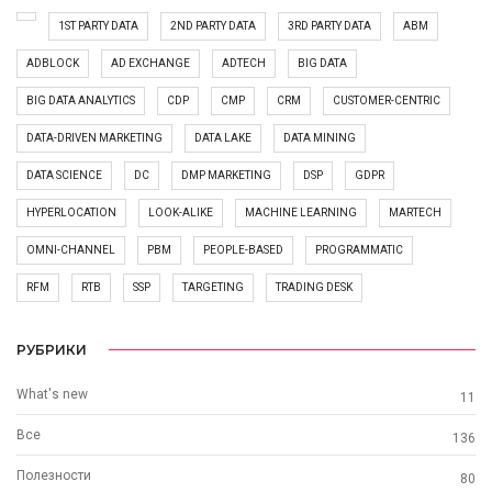
1ST PARTY DATA
2ND PARTY DATA
3RD PARTY DATA
ABM
ADBLOCK
AD EXCHANGE
ADTECH
BIG DATA
BIG DATA ANALYTICS
CDP
CMP
CRM
CUSTOMER-CENTRIC
DATA-DRIVEN MARKETING
DATA LAKE
DATA MINING
DATA SCIENCE
DC
DMP MARKETING
DSP
GDPR
HYPERLOCATION
LOOK-ALIKE
MACHINE LEARNING
MARTECH
OMNI-CHANNEL
PBM
PEOPLE-BASED
PROGRAMMATIC
RFM
RTB
SSP
TARGETING
TRADING DESK
РУБРИКИ
What's new
11
Все
136
Полезности
80