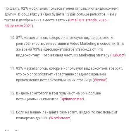
По факту, 92% мобильных пользователей отправляют видеоконтент
другим. В соцсетях у видео будет в 12 раз больше репостов, чем у
текста и изображения вместе взятых (
Small Biz Trends, 2016 –
обновлено 2021
).
87% маркетологов, которые используют видео, довольны
рентабельностью инвестиций в Video Marketing в соцсетях. В то
же время 93% видеомаркетологов утверждают, что
видеоконтент — это важная часть их Marketing Strategy (
HubSpot
).
83% маркетологов, которые используют видеоконтент, говорят,
что оно способствует нарастанию среднего времени
провождения потребителями на их странице (
Wyzowl
).
Видеомаркетологи в год получают на 66% больше
потенциальных клиентов (
Optinmonster
).
Если на вашем лендинге разместить видео, то оно повысит
конверсию до 80%. (
WordStream
).