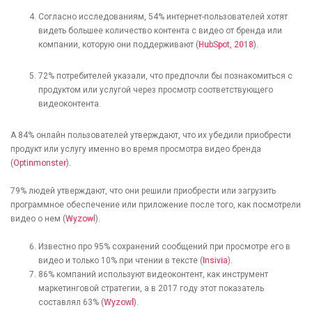
Согласно исследованиям, 54% интернет-пользователей хотят
видеть большее количество контента с видео от бренда или
компании, которую они поддерживают (
HubSpot, 2018
).
72% потребителей указали, что предпочли бы познакомиться с
продуктом или услугой через просмотр соответствующего
видеоконтента.
А 84% онлайн пользователей утверждают, что их убедили приобрести
продукт или услугу именно во время просмотра видео бренда
(
Optinmonster
).
79% людей утверждают, что они решили приобрести или загрузить
программное обеспечение или приложение после того, как посмотрели
видео о нем (
Wyzowl
).
Известно про 95% сохранений сообщений при просмотре его в
видео и только 10% при чтении в тексте (
Insivia
).
86% компаний используют видеоконтент, как инструмент
маркетинговой стратегии, а в 2017 году этот показатель
составлял 63% (
Wyzowl
).