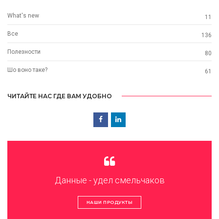
What's new
11
Все
136
Полезности
80
Шо воно таке?
61
ЧИТАЙТЕ НАС ГДЕ ВАМ УДОБНО
Данные - удел смельчаков
НАШИ ПРОДУКТЫ