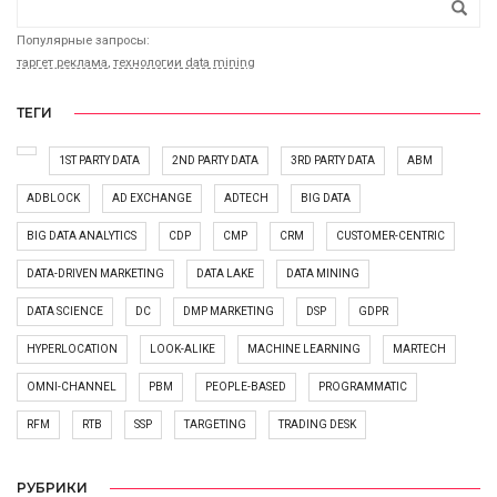
Популярные запросы:
таргет реклама
,
технологии data mining
ТЕГИ
1ST PARTY DATA
2ND PARTY DATA
3RD PARTY DATA
ABM
ADBLOCK
AD EXCHANGE
ADTECH
BIG DATA
BIG DATA ANALYTICS
CDP
CMP
CRM
CUSTOMER-CENTRIC
DATA-DRIVEN MARKETING
DATA LAKE
DATA MINING
DATA SCIENCE
DC
DMP MARKETING
DSP
GDPR
HYPERLOCATION
LOOK-ALIKE
MACHINE LEARNING
MARTECH
OMNI-CHANNEL
PBM
PEOPLE-BASED
PROGRAMMATIC
RFM
RTB
SSP
TARGETING
TRADING DESK
РУБРИКИ