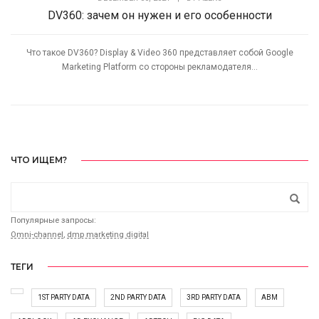
DV360: зачем он нужен и его особенности
Что такое DV360? Display & Video 360 представляет собой Google
Marketing Platform со стороны рекламодателя...
ЧТО ИЩЕМ?
Популярные запросы:
Omni-channel
,
dmp marketing digital
ТЕГИ
1ST PARTY DATA
2ND PARTY DATA
3RD PARTY DATA
ABM