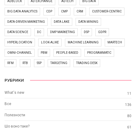
ADBLOCK
AD EXCHANGE
ADTECH
BIG DATA
BIG DATA ANALYTICS
CDP
CMP
CRM
CUSTOMER-CENTRIC
DATA-DRIVEN MARKETING
DATA LAKE
DATA MINING
DATA SCIENCE
DC
DMP MARKETING
DSP
GDPR
HYPERLOCATION
LOOK-ALIKE
MACHINE LEARNING
MARTECH
OMNI-CHANNEL
PBM
PEOPLE-BASED
PROGRAMMATIC
RFM
RTB
SSP
TARGETING
TRADING DESK
РУБРИКИ
What's new
11
Все
136
Полезности
80
Шо воно таке?
61