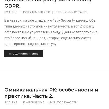
GDPR.
,
BY
ALEKS
|
10 SEPTEMBER 2018
|
ВСЕ
ШО ВОНО ТАКЕ?
Вы наверняка уже слышали о 1st и 3rd party данных. Оба
типа данных часто упоминаются вместе, а вот 2nd party
[recaptcha]
data постоянно упускается из виду. Данные второго лица -
это более новый концепт, который еще только учатся
адаптировать под конъюнктуру...
ПРОДОЛЖИТЬ ЧТЕНИЕ
Омниканальная РК: особенности и
практика. Часть 2.
,
BY
ALEKS
|
15 AUGUST 2018
|
ВСЕ
ПОЛЕЗНОСТИ