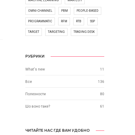
MACHINE LEARNING
MARTECH
OMNI-CHANNEL
PBM
PEOPLE-BASED
PROGRAMMATIC
RFM
RTB
SSP
TARGET
TARGETING
TRADING DESK
РУБРИКИ
What's new
11
Все
136
Полезности
80
Шо воно таке?
61
ЧИТАЙТЕ НАС ГДЕ ВАМ УДОБНО