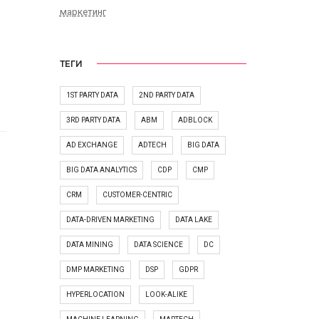
маркетинг
ТЕГИ
1ST PARTY DATA
2ND PARTY DATA
3RD PARTY DATA
ABM
ADBLOCK
AD EXCHANGE
ADTECH
BIG DATA
BIG DATA ANALYTICS
CDP
CMP
CRM
CUSTOMER-CENTRIC
DATA-DRIVEN MARKETING
DATA LAKE
DATA MINING
DATA SCIENCE
DC
DMP MARKETING
DSP
GDPR
HYPERLOCATION
LOOK-ALIKE