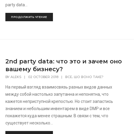
party data...
ПРОДОЛЖИТЬ ЧТЕНИЕ
2nd party data: что это и зачем оно
вашему бизнесу?
,
BY
ALEKS
|
02 OCTOBER 2018
|
ВСЕ
ШО ВОНО ТАКЕ?
На первый взгляд взаимосвязь разных видов данных
между собой настолько запутанна и непонятна, что
кажется неприступной крепостью. Но стоит запастись
знанием и небольшим инвентарем в виде DMP и все
покажется куда менее страшным. В связи с тем, что
существует несколько...