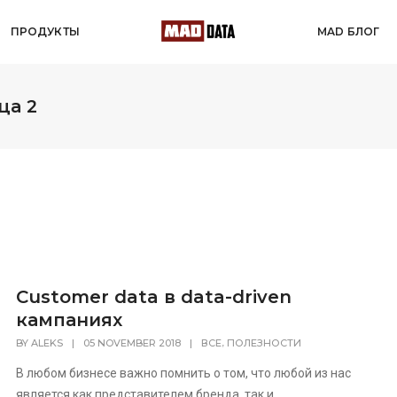
ПРОДУКТЫ
MAD БЛОГ
ца 2
Customer data в data-driven
кампаниях
,
BY
ALEKS
|
05 NOVEMBER 2018
|
ВСЕ
ПОЛЕЗНОСТИ
В любом бизнесе важно помнить о том, что любой из нас
является как представителем бренда, так и