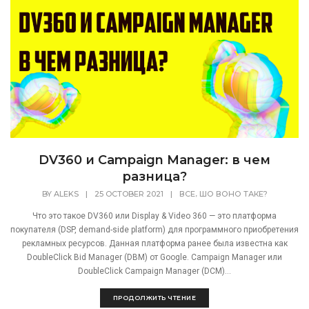
[recaptcha]
DV360 и Campaign Manager: в чем
разница?
,
BY
ALEKS
|
25 OCTOBER 2021
|
ВСЕ
ШО ВОНО ТАКЕ?
Что это такое DV360 или Display & Video 360 — это платформа
покупателя (DSP, demand-side platform) для программного приобретения
рекламных ресурсов. Данная платформа ранее была известна как
DoubleClick Bid Manager (DBM) от Google. Campaign Manager или
DoubleClick Campaign Manager (DCM)...
ПРОДОЛЖИТЬ ЧТЕНИЕ