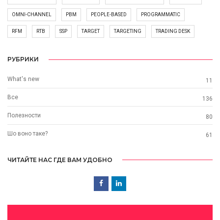
OMNI-CHANNEL
PBM
PEOPLE-BASED
PROGRAMMATIC
RFM
RTB
SSP
TARGET
TARGETING
TRADING DESK
РУБРИКИ
What's new
11
Все
136
Полезности
80
Шо воно таке?
61
ЧИТАЙТЕ НАС ГДЕ ВАМ УДОБНО