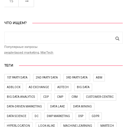
15
ЧТО ИЩЕМ?
Популярные запросы:
people-based marketing
,
MarTech
ТЕГИ
1ST PARTY DATA
2ND PARTY DATA
3RD PARTY DATA
ABM
ADBLOCK
AD EXCHANGE
ADTECH
BIG DATA
BIG DATA ANALYTICS
CDP
CMP
CRM
CUSTOMER-CENTRIC
DATA-DRIVEN MARKETING
DATA LAKE
DATA MINING
DATA SCIENCE
DC
DMP MARKETING
DSP
GDPR
HYPERLOCATION
LOOK-ALIKE
MACHINE LEARNING
MARTECH