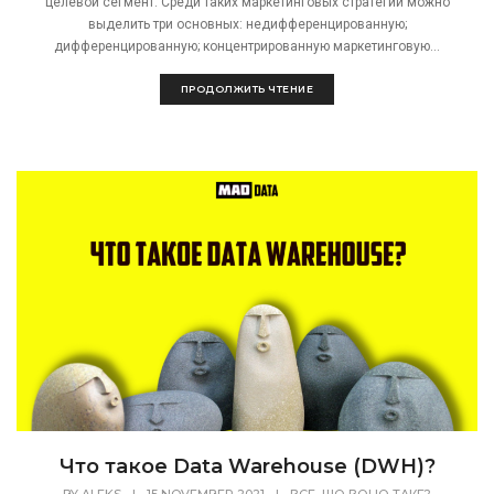
целевой сегмент. Среди таких маркетинговых стратегий можно
выделить три основных: недифференцированную;
дифференцированную; концентрированную маркетинговую...
ПРОДОЛЖИТЬ ЧТЕНИЕ
Что такое Data Warehouse (DWH)?
,
BY
ALEKS
|
15 NOVEMBER 2021
|
ВСЕ
ШО ВОНО ТАКЕ?